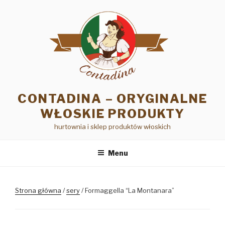
Przejdź
do
treści
CONTADINA – ORYGINALNE
WŁOSKIE PRODUKTY
hurtownia i sklep produktów włoskich
Menu
Strona główna
/
sery
/ Formaggella “La Montanara”