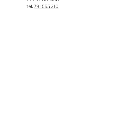
tel.
791 555 310