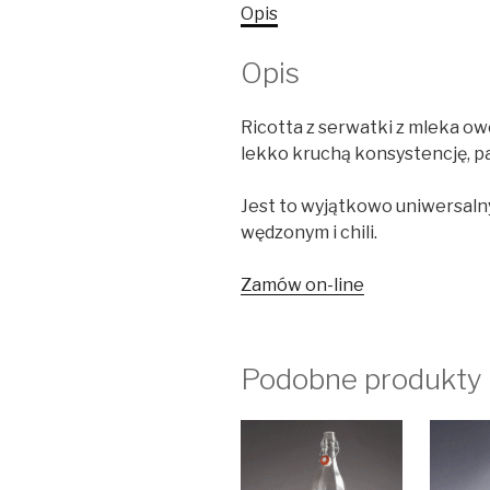
Opis
Opis
Ricotta z serwatki z mleka ow
lekko kruchą konsystencję, p
Jest to wyjątkowo uniwersalny
wędzonym i chili.
Zamów on-line
Podobne produkty