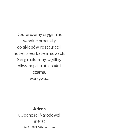
Dostarczamy oryginalne
włoskie produkty
do sklepów, restauracji,
hoteli, sieci kateringowych.
Sery, makarony, wędliny,
oliwy, mąki, trufla biała i
czarna,
warzywa…
Adres
ul.Jedności Narodowej
88/1C
50-261 Wrocław