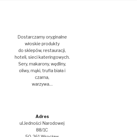
Dostarczamy oryginalne
włoskie produkty
do sklepów, restauracji,
hoteli, sieci kateringowych.
Sery, makarony, wędliny,
oliwy, mąki, trufla biała i
czarna,
warzywa…
Adres
ul.Jedności Narodowej
88/1C
50-261 Wrocław