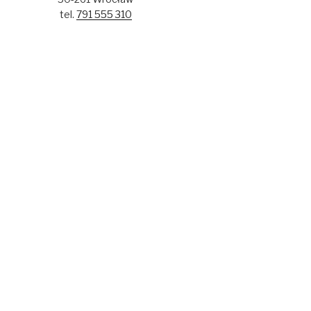
tel.
791 555 310