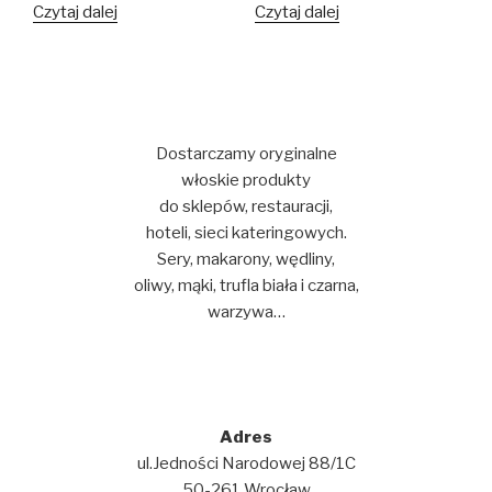
Czytaj dalej
Czytaj dalej
Dostarczamy oryginalne
włoskie produkty
do sklepów, restauracji,
hoteli, sieci kateringowych.
Sery, makarony, wędliny,
oliwy, mąki, trufla biała i czarna,
warzywa…
Adres
ul.Jedności Narodowej 88/1C
50-261 Wrocław