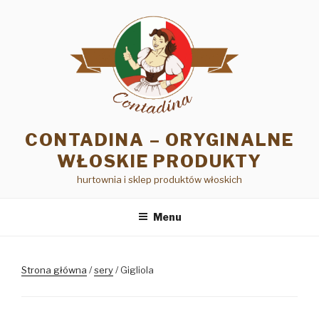
Przejdź
do
treści
CONTADINA – ORYGINALNE
WŁOSKIE PRODUKTY
hurtownia i sklep produktów włoskich
Menu
Strona główna
/
sery
/ Gigliola