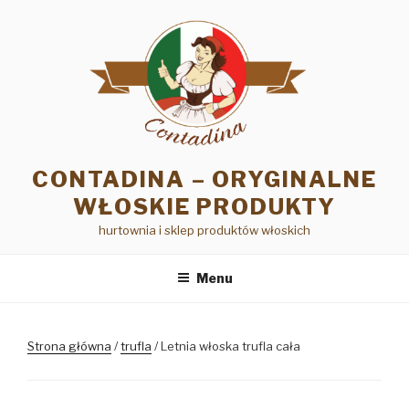
Przejdź
do
treści
CONTADINA – ORYGINALNE
WŁOSKIE PRODUKTY
hurtownia i sklep produktów włoskich
Menu
Strona główna
/
trufla
/ Letnia włoska trufla cała