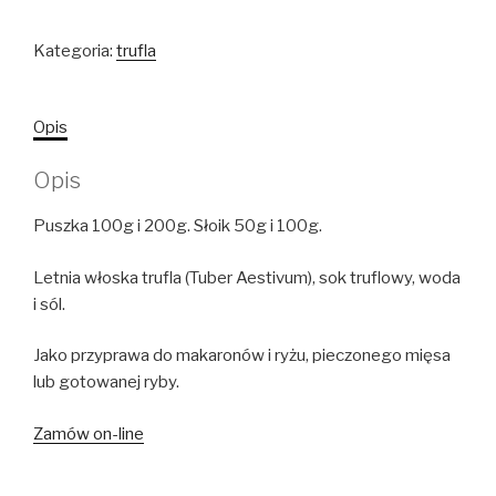
Kategoria:
trufla
Opis
Opis
Puszka 100g i 200g. Słoik 50g i 100g.
Letnia włoska trufla (Tuber Aestivum), sok truflowy, woda
i sól.
Jako przyprawa do makaronów i ryżu, pieczonego mięsa
lub gotowanej ryby.
Zamów on-line