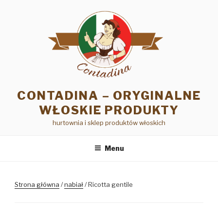
Przejdź
do
treści
CONTADINA – ORYGINALNE
WŁOSKIE PRODUKTY
hurtownia i sklep produktów włoskich
Menu
Strona główna
/
nabiał
/ Ricotta gentile